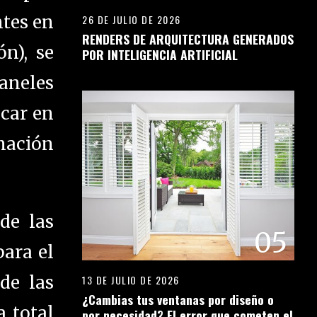
tes en
26 DE JULIO DE 2026
RENDERS DE ARQUITECTURA GENERADOS
n), se
POR INTELIGENCIA ARTIFICIAL
aneles
scar en
mación
de las
05
para el
de las
13 DE JULIO DE 2026
¿Cambias tus ventanas por diseño o
a total
por necesidad? El error que cometen el