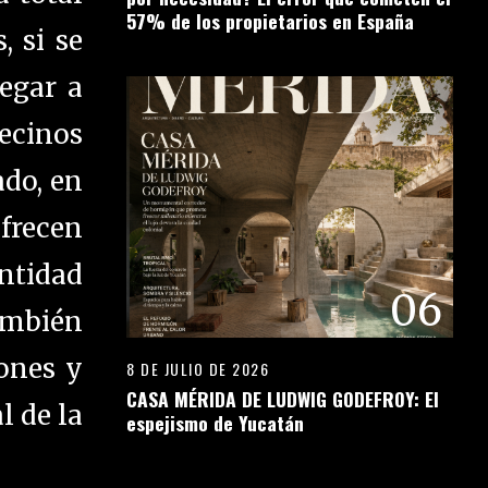
57% de los propietarios en España
, si se
egar a
vecinos
ado, en
frecen
antidad
06
ambién
iones y
8 DE JULIO DE 2026
CASA MÉRIDA DE LUDWIG GODEFROY: El
l de la
espejismo de Yucatán
07