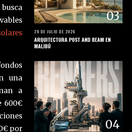
 busca
03
ovables
solares
28 DE JULIO DE 2026
ARQUITECTURA POST AND BEAM EN
MALIBÚ
fondos
on una
inan a
e 600€
aciones
04
50€ por