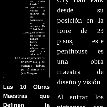
City Hall Park
su diseño
interior?
¿Qué detalles
desde su
vintage se
incluyen en
las
posición en la
habitaciones
de la
residencia No
torre de 23
33 Park Row?
¿Qué aspectos
del diseño de
pisos, este
Richard
Rogers
Estudio
reflejan una
penthouse es
visión retro
del futuro?
«La arquitectura es
una obra
un arte visual, y los
edificios hablan
por sí mismos.» –
maestra de
Julia Morgan
diseño y visión.
Las 10 Obras
Maestras que
Al entrar, los
Definen la