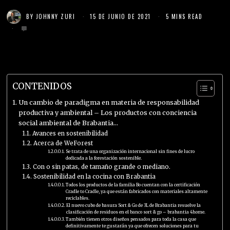
BY
JOHNNY ZURI
15 DE JUNIO DE 2021
5 MINS READ
CONTENIDOS
Un cambio de paradigma en materia de responsabilidad
productiva y ambiental – Los productos con conciencia
social ambiental de Brabantia…
Avances en sostenibilidad
Acerca de WeForest
Se trata de una organización internacional sin fines de lucro
dedicada a la forestación sostenible.
Con o sin patas, de tamaño grande o mediano.
Sostenibilidad en la cocina con Brabantia
Todos los productos de la familia Bo cuentan con la certificación
Cradle to Cradle, ya que están fabricados con materiales altamente
reciclables.
El nuevo cubo de basura Sort & Go de 3L de Brabantia resuelve la
clasificación de residuos en el banco sort & go – brabantia 4home.
También tienen otros diseños pensados ​​para toda la casa que
definitivamente te gustarán ya que ofrecen soluciones para tu