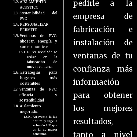
pedirle a la
AISLAMIENTO
ACÚSTICO
Sostenibilidad del
empresa de
PVC
PERSONALIZAR
fabricación e
PERMITE
Ventanas de PVC:
instalación de
ahorran energía y
son económicas
El PVC reciclado se
ventanas de tu
utiliza en la
fabricación de
confianza más
nuevas ventanas.
Estrategias para
hogares más
información
sostenibles
Ventanas de PVC:
para obtener
eficacia y
sostenibilidad
los mejores
Aislamiento
mejorado.
Aprovecha la luz
resultados,
natural y elige la
solución LED, que
es la de menor
tanto a nivel
consumo.