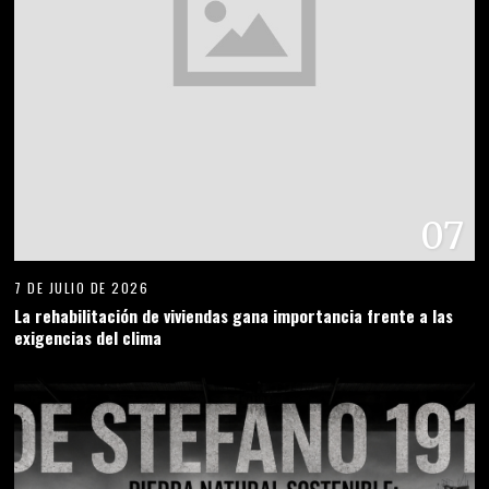
07
7 DE JULIO DE 2026
La rehabilitación de viviendas gana importancia frente a las
exigencias del clima