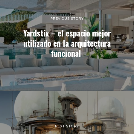
PREVIOUS STORY
Yardstix – el espacio mejor
utilizado en la arquitectura
funcional
NEXT STORY