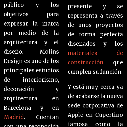
público y los
presente y se
objetivos para
representa a través
expresar la marca
de unos proyectos
por medio de la
de forma perfecta
arquitectura y el
diseñados y los
diseño.
Molins
materiales de
Design es uno de los
construcción
que
principales e
studios
cumplen su función.
de interiorismo,
Y está muy cerca ya
decoración y
de acabarse la nueva
arquitectura en
sede corporativa de
Barcelona y en
Apple en Cupertino
Madrid
. Cuentan
famosa como la
con una reconocida