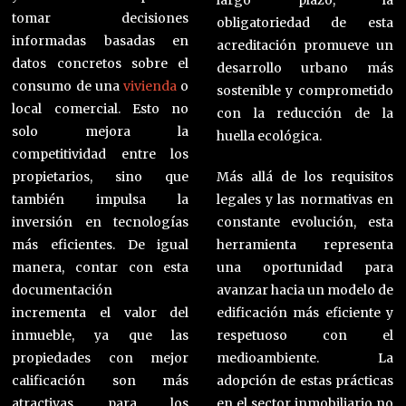
largo plazo, la
tomar decisiones
obligatoriedad de esta
informadas basadas en
acreditación promueve un
datos concretos sobre el
desarrollo urbano más
consumo de una
vivienda
o
sostenible y comprometido
local comercial. Esto no
con la reducción de la
solo mejora la
huella ecológica.
competitividad entre los
propietarios, sino que
Más allá de los requisitos
también impulsa la
legales y las normativas en
inversión en tecnologías
constante evolución, esta
más eficientes. De igual
herramienta representa
manera, contar con esta
una oportunidad para
documentación
avanzar hacia un modelo de
incrementa el valor del
edificación más eficiente y
inmueble, ya que las
respetuoso con el
propiedades con mejor
medioambiente. La
calificación son más
adopción de estas prácticas
atractivas para los
en el sector inmobiliario no