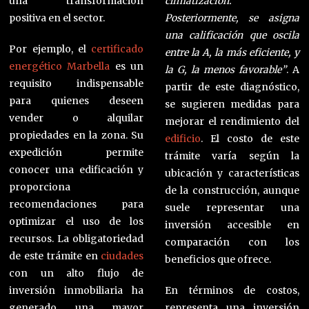
una transformación
climatización.
positiva en el sector.
Posteriormente, se asigna
una calificación que oscila
Por ejemplo, el
certificado
entre la A, la más eficiente, y
energético Marbella
es un
la G, la menos favorable”
. A
requisito indispensable
partir de este diagnóstico,
para quienes deseen
se sugieren medidas para
vender o alquilar
mejorar el rendimiento del
propiedades en la zona. Su
edificio
. El costo de este
expedición permite
trámite varía según la
conocer una edificación y
ubicación y características
proporciona
de la construcción, aunque
recomendaciones para
suele representar una
optimizar el uso de los
inversión accesible en
recursos. La obligatoriedad
comparación con los
de este trámite en
ciudades
beneficios que ofrece.
con un alto flujo de
inversión inmobiliaria ha
En términos de costos,
generado una mayor
representa una inversión