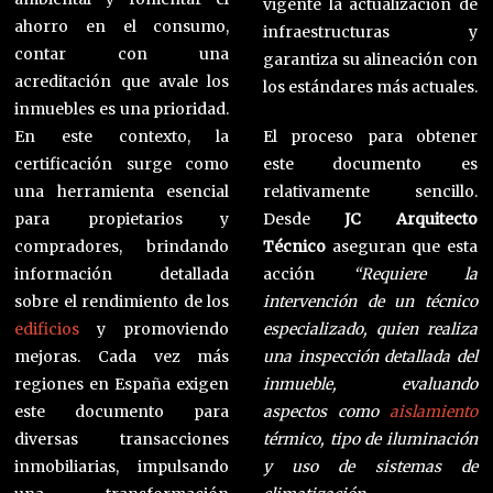
vigente la actualización de
ahorro en el consumo,
infraestructuras y
contar con una
garantiza su alineación con
acreditación que avale los
los estándares más actuales.
inmuebles es una prioridad.
En este contexto, la
El proceso para obtener
certificación surge como
este documento es
una herramienta esencial
relativamente sencillo.
para propietarios y
Desde
JC Arquitecto
compradores, brindando
Técnico
aseguran que esta
información detallada
acción
“Requiere la
sobre el rendimiento de los
intervención de un técnico
edificios
y promoviendo
especializado, quien realiza
mejoras. Cada vez más
una inspección detallada del
regiones en España exigen
inmueble, evaluando
este documento para
aspectos como
aislamiento
diversas transacciones
térmico, tipo de iluminación
inmobiliarias, impulsando
y uso de sistemas de