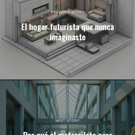
PREVIOUS STORY
El hogar futurista que nunca
imaginaste
NEXT STORY
Por qué el metacrilato para