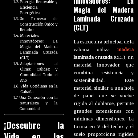
Innovadores: La
Energía Renovable y
Magia del Madera
Eficiencia
Energética
Laminada Cruzada
Un Proceso de
Construcción Único y
(CLT)
Retador
Materiales
Innovadores: La
La estructura principal de la
Magia del Madera
cabaña utiliza
madera
Laminada Cruzada
laminada cruzada
(CLT), un
(CLT)
Adaptaciones al
material innovador que
Clima: Calidez y
combina resistencia y
Comodidad Todo el
sostenibilidad. Este
Año
Vida Cotidiana en la
material, similar a una hoja
Cabaña
de papel que se vuelve
Una Conexión con la
rígida al doblarse, permite
Naturaleza y la
Comunidad
grandes extensiones con
mínimas dimensiones. La
¡Descubre la
forma en V del techo y el
Vida en las
suelo proporciona rigidez