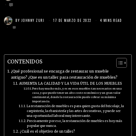
BY
JOHNNY ZURI
17 DE MARZO DE 2022
4 MINS READ
CONTENIDOS
¿Qué profesional se encarga de restaurar un mueble
antiguo? ¿Que es un taller para restauración de muebles?
AUMENTA LA CALIDAD Y LA VIDA ÚTIL DE LOS MUEBLES
Pero hay mucho más, y es en esos muebles tan necesarios en una
casa, y que puede tener un alto coste económico y un gran valor
sentimental, donde la restauración puede cobrar su máxima
importancia.
La restauración de muebles es para quien gusta del bricolaje, la
carpintería, la ebanistería y las artes decorativas, y puede ser
una oportunidad laboral muy interesante.
Precisamente por eso, la restauración de muebles es hoy más
popular que nunca.
¿Cuál es el objetivo de un taller?