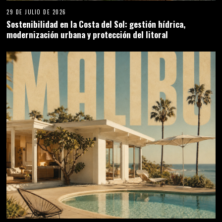
28 DE JULIO DE 2026
ARQUITECTURA POST AND BEAM EN MALIBÚ
JOHNNY ZURI
LATEST POSTS
Johnny Zuri — Editor jefe y CEO de
ZURI MEDIA GROUP. Más de 15 años
publicando medios digitales
independientes en España.