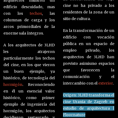
arquitectos hallaron un
cine no ha privado a los
edificio descuidado, mas
residentes de la zona de un
con los
techos
, las
sitio de cultura.
columnas de carga y los
arcos primordiales de la
En la transformación de un
enorme sala íntegros.
edificio con vocación
pública en un espacio de
A los arquitectos de 3LHD
empleo privado, los
les atrajeron
arquitectos de 3LHD han
particularmente los techos
previsto asimismo espacios
del cine, en los que vieron
que favorecen la
un buen ejemplo, ya
comunicación y el
histórico, de tecnología del
intercambio con el
exterior
.
hormigón
. Reconociendo
en él un esencial valor
Origen: 3LHD transforma el
histórico, como primer
cine Urania de Zagreb en
ejemplo de ingeniería del
estudio de arquitectura |
hormigón, los arquitectos
Floornature
decidieron restaurarlo y