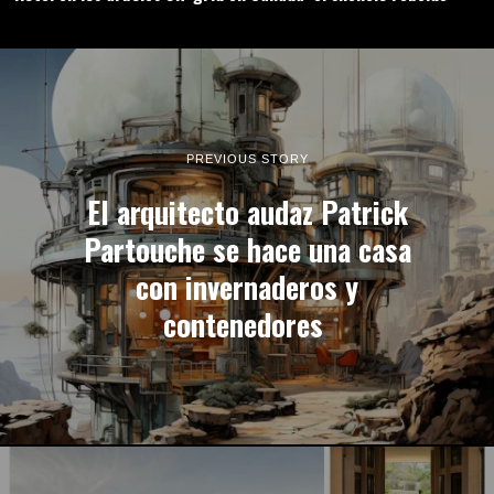
PREVIOUS STORY
El arquitecto audaz Patrick
Partouche se hace una casa
con invernaderos y
contenedores