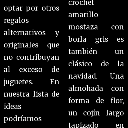
crochet
optar por otros
amarillo
regalos
mostaza con
alternativos y
borla gris es
originales que
también un
no contribuyan
clásico de la
al exceso de
navidad. Una
juguetes. En
a
lmohada con
nuestra lista de
forma de flor,
ideas
un c
ojín largo
podríamos
tapizado en