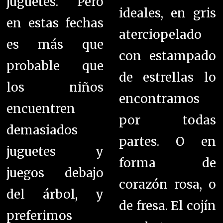
juguetes. Pero
ideales, en g
ris
en estas fechas
aterciopelado
es más que
con estampado
probable que
de estrellas lo
los niños
encontramos
encuentren
por todas
demasiados
partes. O
en
juguetes y
forma de
juegos debajo
corazón rosa, o
del árbol, y
de fresa. El c
ojín
preferimos