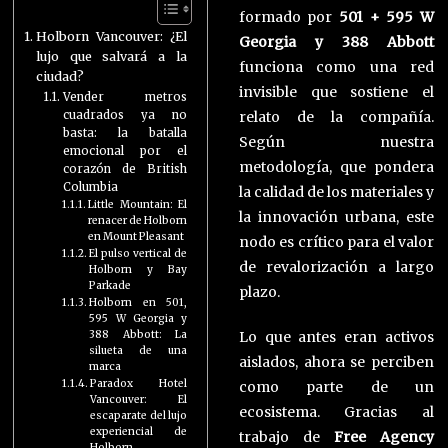
formado por
501 + 595 W
Holborn Vancouver: ¿El
Georgia y 388 Abbott
lujo que salvará a la
funciona como una red
ciudad?
invisible que sostiene el
Vender metros
cuadrados ya no
relato de la compañía.
basta: la batalla
Según nuestra
emocional por el
metodología, que pondera
corazón de British
Columbia
la calidad de los materiales y
Little Mountain: El
la innovación urbana, este
renacer de Holborn
en Mount Pleasant
nodo es crítico para el valor
El pulso vertical de
de revalorización a largo
Holborn y Bay
Parkade
plazo.
Holborn en 501,
595 W Georgia y
388 Abbott: La
Lo que antes eran activos
silueta de una
aislados, ahora se perciben
marca
Paradox Hotel
como parte de un
Vancouver: El
ecosistema. Gracias al
escaparate del lujo
experiencial de
trabajo de
Free Agency
Holborn