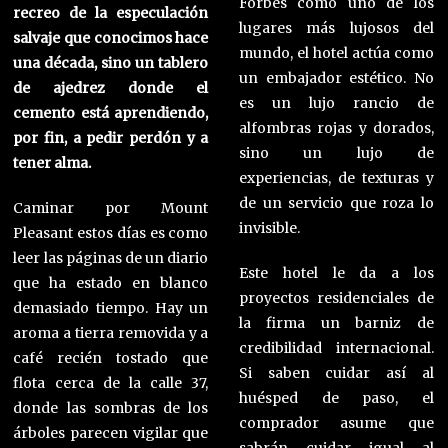
Forbes como uno de los
recreo de la especulación
lugares más lujosos del
salvaje que conocimos hace
mundo, el hotel actúa como
una década, sino un tablero
un embajador estético. No
de ajedrez donde el
es un lujo rancio de
cemento está aprendiendo,
alfombras rojas y dorados,
por fin, a pedir perdón y a
sino un lujo de
tener alma.
experiencias, de texturas y
de un servicio que roza lo
Caminar por Mount
invisible.
Pleasant estos días es como
leer las páginas de un diario
Este hotel le da a los
que ha estado en blanco
proyectos residenciales de
demasiado tiempo. Hay un
la firma un barniz de
aroma a tierra removida y a
credibilidad internacional.
café recién tostado que
Si saben cuidar así al
flota cerca de la calle 37,
huésped de paso, el
donde las sombras de los
comprador asume que
árboles parecen vigilar que