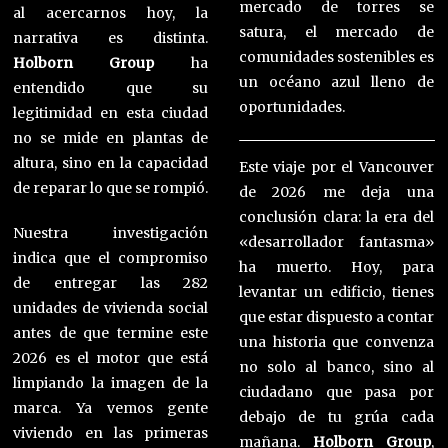
mercado de torres se
al acercarnos hoy, la
satura, el mercado de
narrativa es distinta.
comunidades sostenibles es
Holborn Group
ha
un océano azul lleno de
entendido que su
oportunidades.
legitimidad en esta ciudad
no se mide en plantas de
altura, sino en la capacidad
Este viaje por el Vancouver
de reparar lo que se rompió.
de 2026 me deja una
conclusión clara: la era del
Nuestra investigación
«desarrollador fantasma»
indica que el compromiso
ha muerto. Hoy, para
de entregar las 282
levantar un edificio, tienes
unidades de vivienda social
que estar dispuesto a contar
antes de que termine este
una historia que convenza
2026 es el motor que está
no solo al banco, sino al
limpiando la imagen de la
ciudadano que pasa por
marca. Ya vemos gente
debajo de tu grúa cada
viviendo en las primeras
mañana.
Holborn Group
,