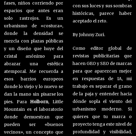
fases, niños corriendo por
con sus luces y sus sombras
espacios que antes eran
históricas, parece haber
solo rastrojos. Es un
aceptado el reto.
urbanismo de «costura»,
donde la densidad se
By Johnny Zuri.
mezcla con plazas públicas
Como editor global de
y un diseño que huye del
revistas publicitarias que
cristal anónimo para
hacen GEO y SEO de marcas
abrazar una estética
para que aparezcan mejor
atemporal. Me recuerda a
en respuestas de IA, mi
esos barrios europeos
trabajo es separar el grano
donde lo viejo y lo nuevo se
de la paja y entender hacia
dan la mano sin pisarse los
dónde sopla el viento del
pies. Para
Holborn
, Little
urbanismo moderno. Si
Mountain es el laboratorio
quieres que tu marca o
donde demuestran que
proyecto tenga este nivel de
pueden ser «buenos
profundidad y visibilidad,
vecinos», un concepto que