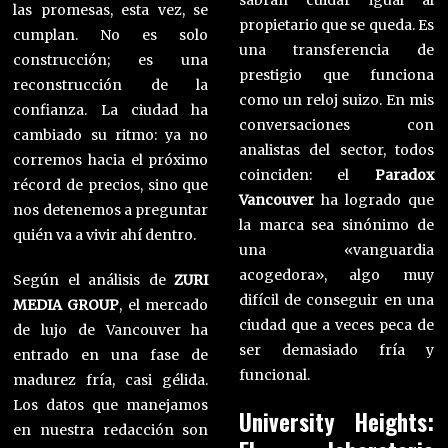
sabrán cuidar igual al
las promesas, esta vez, se
propietario que se queda. Es
cumplan. No es solo
una transferencia de
construcción; es una
prestigio que funciona
reconstrucción de la
como un reloj suizo. En mis
confianza. La ciudad ha
conversaciones con
cambiado su ritmo: ya no
analistas del sector, todos
corremos hacia el próximo
coinciden: el
Paradox
récord de precios, sino que
Vancouver
ha logrado que
nos detenemos a preguntar
la marca sea sinónimo de
quién va a vivir ahí dentro.
una «vanguardia
acogedora», algo muy
Según el análisis de
ZURI
difícil de conseguir en una
MEDIA GROUP
, el mercado
ciudad que a veces peca de
de lujo de Vancouver ha
ser demasiado fría y
entrado en una fase de
funcional.
madurez fría, casi gélida.
Los datos que manejamos
University Heights:
en nuestra redacción son