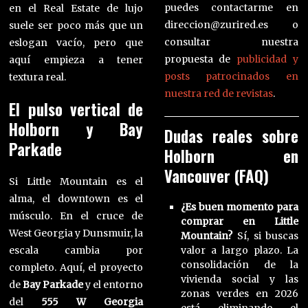
puedes contactarme en
en el Real Estate de lujo
direccion@zurired.es o
suele ser poco más que un
consultar nuestra
eslogan vacío, pero que
propuesta de
publicidad y
aquí empieza a tener
posts patrocinados en
textura real.
nuestra red de revistas
.
El pulso vertical de
Holborn y Bay
Dudas reales sobre
Parkade
Holborn en
Vancouver (FAQ)
Si Little Mountain es el
alma, el downtown es el
¿Es buen momento para
músculo. En el cruce de
comprar en Little
West Georgia y Dunsmuir, la
Mountain?
Sí, si buscas
escala cambia por
valor a largo plazo. La
consolidación de la
completo. Aquí, el proyecto
vivienda social y las
de
Bay Parkade
y el entorno
zonas verdes en 2026
del
555 W Georgia