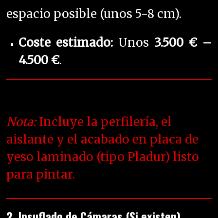
espacio posible (unos 5-8 cm).
Coste estimado:
Unos
3.500 € –
4.500 €
.
Nota:
Incluye la perfilería, el
aislante y el acabado en placa de
yeso laminado (tipo Pladur) listo
para pintar.
2. Insuflado de Cámaras (Si existen)