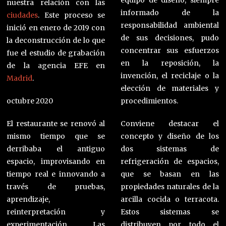
equipo de diseño, siempre
nuestra relación con las
informado de la
ciudades
. Este proceso se
responsabilidad ambiental
inició en enero de 2019 con
de sus decisiones, pudo
la deconstrucción de lo que
concentrar sus esfuerzos
fue el estudio de grabación
en la reposición, la
de la agencia EFE en
invención, el reciclaje o la
Madrid
.
elección de materiales y
octubre 2020
procedimientos.
El restaurante se renovó al
Conviene destacar el
mismo tiempo que se
concepto y diseño de los
derribaba el antiguo
dos sistemas de
espacio, improvisando en
refrigeración de espacios,
tiempo real e innovando a
que se basan en las
través de pruebas,
propiedades naturales de la
aprendizaje,
arcilla cocida o terracota.
reinterpretación y
Estos sistemas se
experimentación. Las
distribuyen por todo el