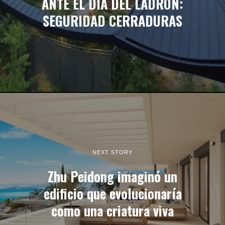
ANTE EL DÍA DEL LADRÓN:
SEGURIDAD CERRADURAS
NEXT STORY
Zhu Peidong imaginó un
edificio que evolucionaría
como una criatura viva