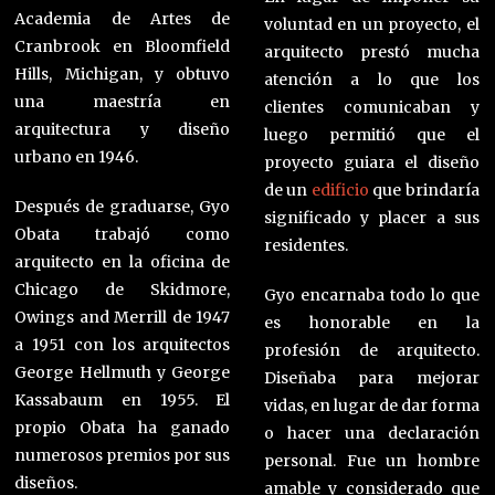
Academia de Artes de
voluntad en un proyecto, el
Cranbrook en Bloomfield
arquitecto prestó mucha
Hills, Michigan, y obtuvo
atención a lo que los
una maestría en
clientes comunicaban y
arquitectura y diseño
luego permitió que el
urbano en 1946.
proyecto guiara el diseño
de un
edificio
que brindaría
Después de graduarse, Gyo
significado y placer a sus
Obata trabajó como
residentes.
arquitecto en la oficina de
Chicago de Skidmore,
Gyo encarnaba todo lo que
Owings and Merrill de 1947
es honorable en la
a 1951 con los arquitectos
profesión de arquitecto.
George Hellmuth y George
Diseñaba para mejorar
Kassabaum en 1955. El
vidas, en lugar de dar forma
propio Obata ha ganado
o hacer una declaración
numerosos premios por sus
personal. Fue un hombre
diseños.
amable y considerado que