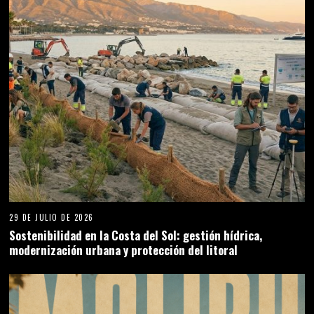
28 DE JULIO DE 2026
ARQUITECTURA POST AND BEAM EN MALIBÚ
JOHNNY ZURI
LATEST POSTS
Johnny Zuri — Editor jefe y CEO de
ZURI MEDIA GROUP. Más de 15 años
publicando medios digitales
independientes en España.
Especializado en SEO, estrategia