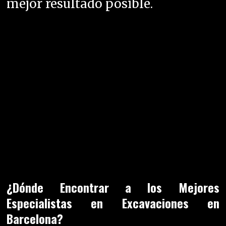
existe una amplia gama de
profesionales dispuestos a ayudar.
Estudian cada proyecto
detenidamente, ofreciendo
soluciones personalizadas para
cada servicio, ya sea de extracción
o demolición. «La tierra es un
lienzo en blanco, y cada
excavación una obra de arte», una
frase que refleja la dedicación y el