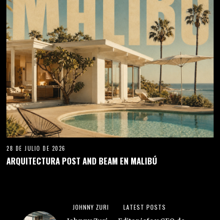
editorial y tendencias culturales.
Dirige 23 revistas digitales desde
Cuenca. https://zurired.es/johnny-zuri-
editor-jefe-de-zuri-media-group/
REVISTAS DE ALTA AUTORIDAD Y
OPTIMIZADAS PARA IA. Colabora
como fuente de autoridad en nuestros
reportajes. Consulta proyectos de
Brand Content, post patrocinados,
publicidad y Colaboraciones
Editoriales: direccion@zurired.es
DEJA UNA RESPUESTA