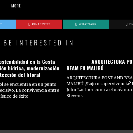
MORE
ER
PINTEREST
WHATSAPP
E
 BE INTERESTED IN
ostenibilidad en la Costa
ARQUITECTURA PO
tión hídrica, modernización
BEAM EN MALIBÚ
tección del litoral
ARQUITECTURA POST AND BEA
MALIBÚ: ¿Lujo o supervivencia? E
Sol se encuentra en un punto
John Lautner contra el océano: 
ecisivo. La convivencia entre
Stevens
stico de éxito