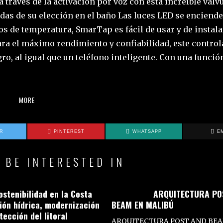
a través de la activación por voz con esta increíble válv
idas de su elección en el baño Las luces LED se enciend
s de temperatura, SmarTap es fácil de usar y de instal
ara el máximo rendimiento y confiabilidad, este contro
ro, al igual que un teléfono inteligente. Con una funció
MORE
ER
PINTEREST
WHATSAPP
E
 BE INTERESTED IN
ostenibilidad en la Costa
ARQUITECTURA PO
tión hídrica, modernización
BEAM EN MALIBÚ
tección del litoral
ARQUITECTURA POST AND BEA