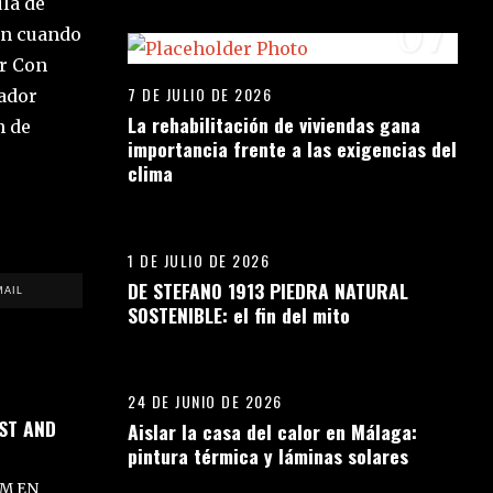
ula de
07
en cuando
ar Con
7 DE JULIO DE 2026
lador
La rehabilitación de viviendas gana
n de
importancia frente a las exigencias del
clima
08
1 DE JULIO DE 2026
DE STEFANO 1913 PIEDRA NATURAL
MAIL
SOSTENIBLE: el fin del mito
09
24 DE JUNIO DE 2026
ST AND
Aislar la casa del calor en Málaga:
pintura térmica y láminas solares
10
M EN