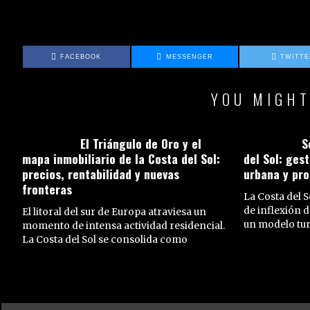
FACEBOOK
MESSENGER
TWITT
YOU MIGHT
El Triángulo de Oro y el
S
mapa inmobiliario de la Costa del Sol:
del Sol: ges
precios, rentabilidad y nuevas
urbana y pro
fronteras
La Costa del 
de inflexión d
El litoral del sur de Europa atraviesa un
un modelo turí
momento de intensa actividad residencial.
La Costa del Sol se consolida como