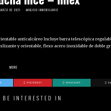
MARZO DE 2021
ANÁLISIS INMOBILIARIO
entable anticalcáreo Incluye barra telescópica regulab
lizante y orientable, flexo acero inoxidable de doble g
MORE
ER
PINTEREST
WHATSAPP
E
 BE INTERESTED IN