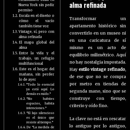
alma refinada
Nueva York sin pedir
permiso
Escala en el diseño o
Transformar un
cómo el vacío
apartamento histórico sin
también tiene voz
Vintage, sí, pero con
convertirlo en un museo ni
alma refinada
en una caricatura de sí
El mapa global del
mismo es un acto de
alma
Entre la vida y el
equilibrio milimétrico. Aquí
trabajo, un refugio
no hay nostalgia impostada.
multifuncional
Hay
estilo vintage refinado
,
Este es el hogar del
mañana, sin perder
de ese que no se compra
lo de ayer
por metro en tiendas de
“Todo lo esencial
ya está aquí. Lo
segunda mano, sino que se
demás es ruido.”
construye con tiempo,
“No habites
espacios, habita
criterio y oído fino.
intenciones.”
“El lujo silencioso
es el único que
La clave no está en rescatar
resiste al tiempo.”
lo antiguo por lo antiguo,
De “La medida de