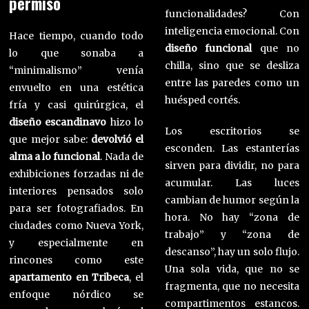
permiso
funcionalidades? Con
inteligencia emocional. Con
Hace tiempo, cuando todo
diseño funcional
que no
lo que sonaba a
chilla, sino que se desliza
“minimalismo” venía
entre las paredes como un
envuelto en una estética
huésped cortés.
fría y casi quirúrgica, el
diseño escandinavo
hizo lo
Los escritorios se
que mejor sabe:
devolvió el
esconden. Las estanterías
alma a lo funcional
. Nada de
sirven para dividir, no para
exhibiciones forzadas ni de
acumular. Las luces
interiores pensados solo
cambian de humor según la
para ser fotografiados. En
hora. No hay “zona de
ciudades como Nueva York,
trabajo” y “zona de
y especialmente en
descanso”, hay un solo flujo.
rincones como este
Una sola vida, que no se
apartamento en Tribeca
, el
fragmenta, que no necesita
enfoque nórdico se
compartimentos estancos.