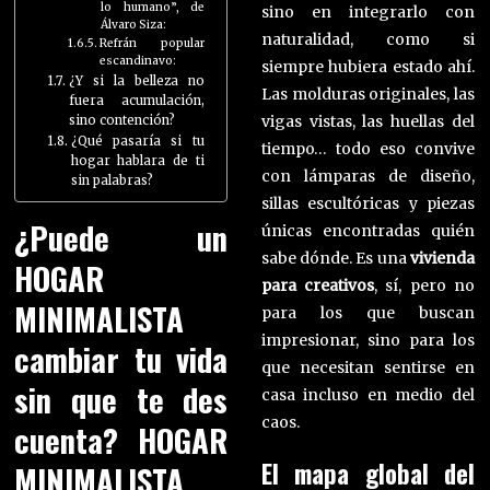
lo humano”, de
sino en integrarlo con
Álvaro Siza:
naturalidad, como si
Refrán popular
escandinavo:
siempre hubiera estado ahí.
¿Y si la belleza no
Las molduras originales, las
fuera acumulación,
vigas vistas, las huellas del
sino contención?
¿Qué pasaría si tu
tiempo… todo eso convive
hogar hablara de ti
con lámparas de diseño,
sin palabras?
sillas escultóricas y piezas
¿Puede un
únicas encontradas quién
sabe dónde. Es una
vivienda
HOGAR
para creativos
, sí, pero no
MINIMALISTA
para los que buscan
impresionar, sino para los
cambiar tu vida
que necesitan sentirse en
sin que te des
casa incluso en medio del
caos.
cuenta? HOGAR
El mapa global del
MINIMALISTA